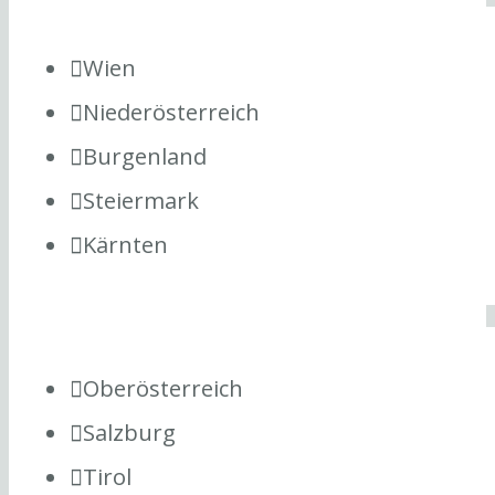
Wien
Niederösterreich
Burgenland
Steiermark
Kärnten
Oberösterreich
Salzburg
Tirol