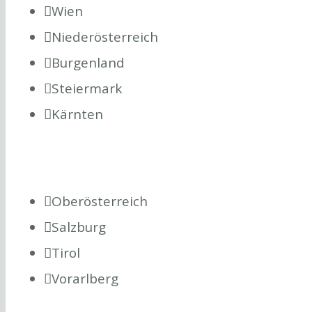
Wien
Niederösterreich
Burgenland
Steiermark
Kärnten
Oberösterreich
Salzburg
Tirol
Vorarlberg