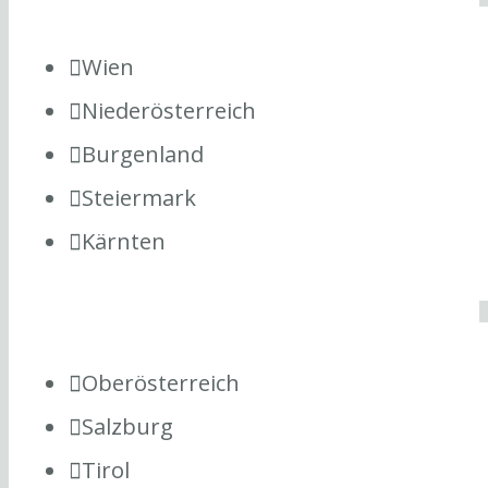
Wien
Niederösterreich
Burgenland
Steiermark
Kärnten
Oberösterreich
Salzburg
Tirol