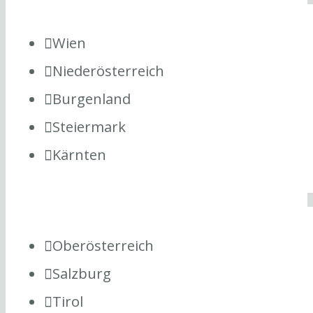
Wien
Niederösterreich
Burgenland
Steiermark
Kärnten
Oberösterreich
Salzburg
Tirol