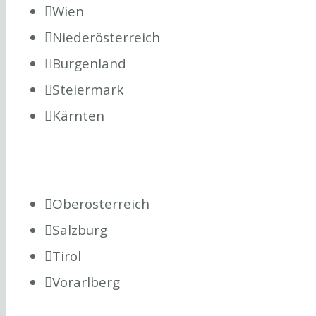
Wien
Niederösterreich
Burgenland
Steiermark
Kärnten
Oberösterreich
Salzburg
Tirol
Vorarlberg