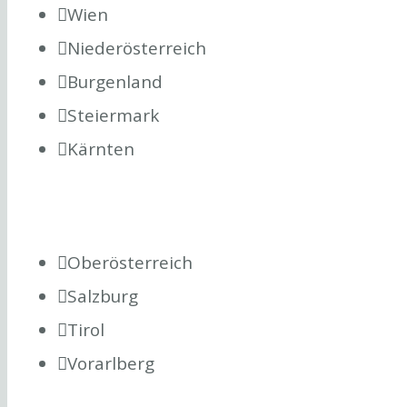
Wien
Niederösterreich
Burgenland
Steiermark
Kärnten
Oberösterreich
Salzburg
Tirol
Vorarlberg