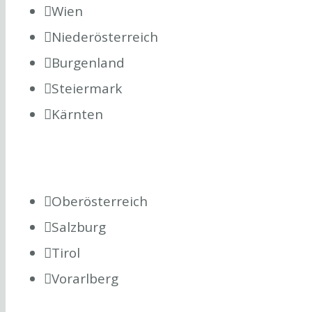
Wien
Niederösterreich
Burgenland
Steiermark
Kärnten
Oberösterreich
Salzburg
Tirol
Vorarlberg