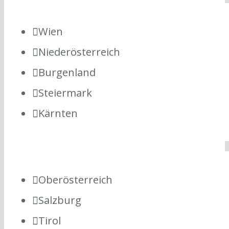
Wien
Niederösterreich
Burgenland
Steiermark
Kärnten
Oberösterreich
Salzburg
Tirol