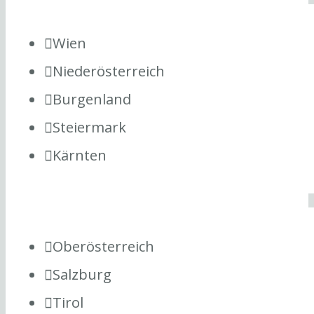
Wien
Niederösterreich
Burgenland
Steiermark
Kärnten
Oberösterreich
Salzburg
Tirol