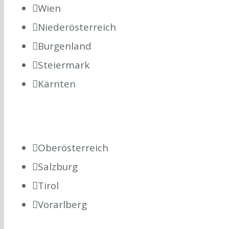
Wien
Niederösterreich
Burgenland
Steiermark
Kärnten
Oberösterreich
Salzburg
Tirol
Vorarlberg