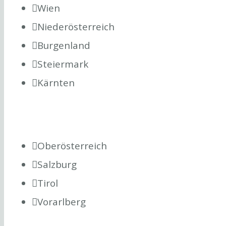
Wien
Niederösterreich
Burgenland
Steiermark
Kärnten
Oberösterreich
Salzburg
Tirol
Vorarlberg