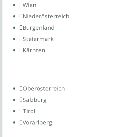
Wien
Niederösterreich
Burgenland
Steiermark
Kärnten
Oberösterreich
Salzburg
Tirol
Vorarlberg