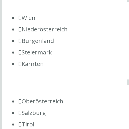
Wien
Niederösterreich
Burgenland
Steiermark
Kärnten
Oberösterreich
Salzburg
Tirol