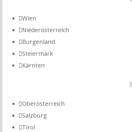
Wien
Niederösterreich
Burgenland
Steiermark
Kärnten
Oberösterreich
Salzburg
Tirol