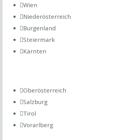
Wien
Niederösterreich
Burgenland
Steiermark
Kärnten
Oberösterreich
Salzburg
Tirol
Vorarlberg