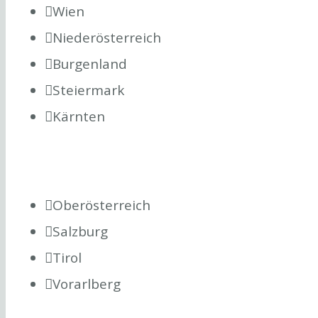
Wien
Niederösterreich
Burgenland
Steiermark
Kärnten
Oberösterreich
Salzburg
Tirol
Vorarlberg