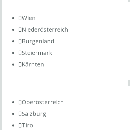
Wien
Niederösterreich
Burgenland
Steiermark
Kärnten
Oberösterreich
Salzburg
Tirol