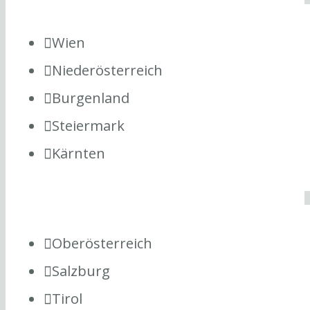
Wien
Niederösterreich
Burgenland
Steiermark
Kärnten
Oberösterreich
Salzburg
Tirol