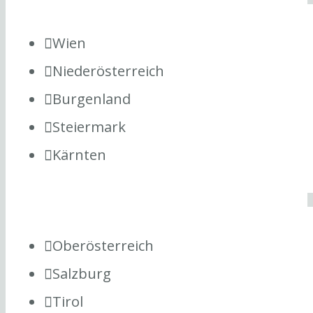
Wien
Niederösterreich
Burgenland
Steiermark
Kärnten
Oberösterreich
Salzburg
Tirol