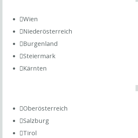
Wien
Niederösterreich
Burgenland
Steiermark
Kärnten
Oberösterreich
Salzburg
Tirol