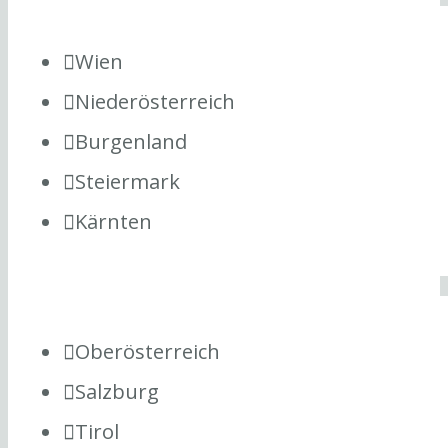
Wien
Niederösterreich
Burgenland
Steiermark
Kärnten
Oberösterreich
Salzburg
Tirol