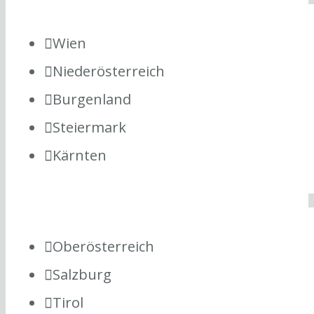
Wien
Niederösterreich
Burgenland
Steiermark
Kärnten
Oberösterreich
Salzburg
Tirol