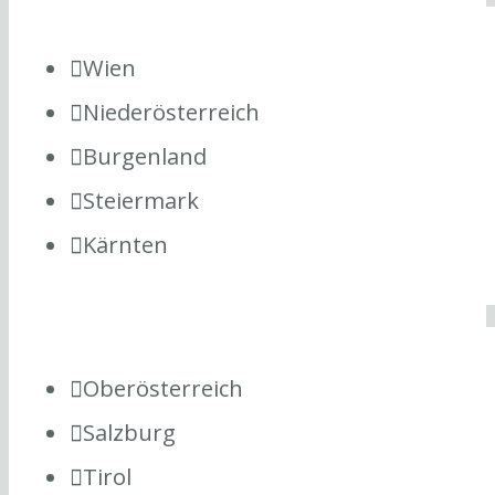
Wien
Niederösterreich
Burgenland
Steiermark
Kärnten
Oberösterreich
Salzburg
Tirol