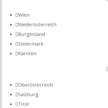
Wien
Niederösterreich
Burgenland
Steiermark
Kärnten
Oberösterreich
Salzburg
Tirol