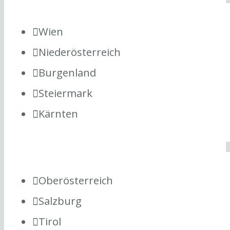
Wien
Niederösterreich
Burgenland
Steiermark
Kärnten
Oberösterreich
Salzburg
Tirol