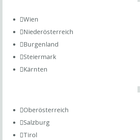
Wien
Niederösterreich
Burgenland
Steiermark
Kärnten
Oberösterreich
Salzburg
Tirol