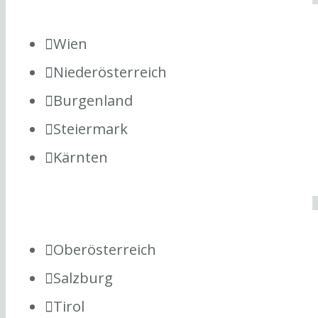
Wien
Niederösterreich
Burgenland
Steiermark
Kärnten
Oberösterreich
Salzburg
Tirol