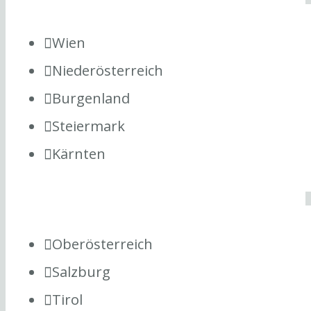
Wien
Niederösterreich
Burgenland
Steiermark
Kärnten
Oberösterreich
Salzburg
Tirol