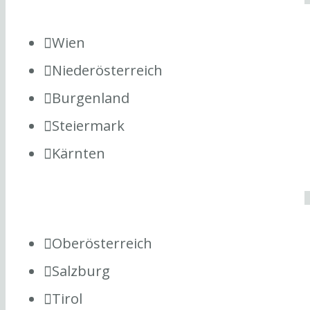
Wien
Niederösterreich
Burgenland
Steiermark
Kärnten
Oberösterreich
Salzburg
Tirol