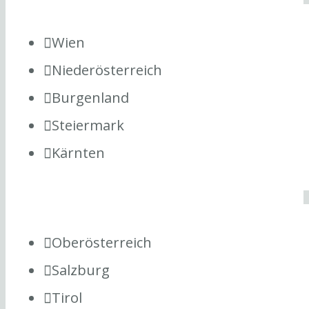
Wien
Niederösterreich
Burgenland
Steiermark
Kärnten
Oberösterreich
Salzburg
Tirol