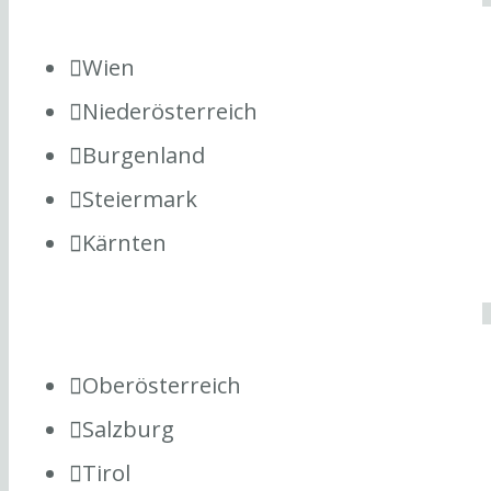
Wien
Niederösterreich
Burgenland
Steiermark
Kärnten
Oberösterreich
Salzburg
Tirol