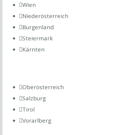
Wien
Niederösterreich
Burgenland
Steiermark
Kärnten
Oberösterreich
Salzburg
Tirol
Vorarlberg