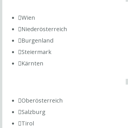
Wien
Niederösterreich
Burgenland
Steiermark
Kärnten
Oberösterreich
Salzburg
Tirol