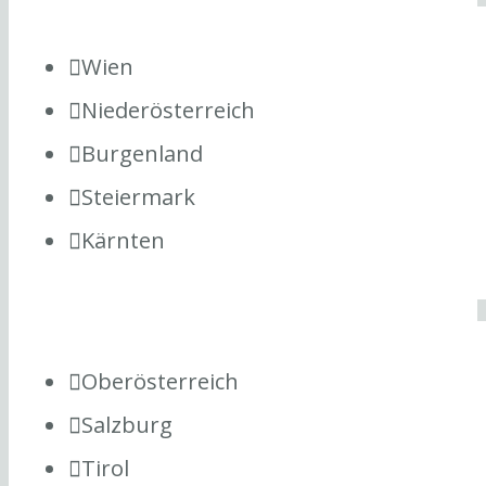
Wien
Niederösterreich
Burgenland
Steiermark
Kärnten
Oberösterreich
Salzburg
Tirol