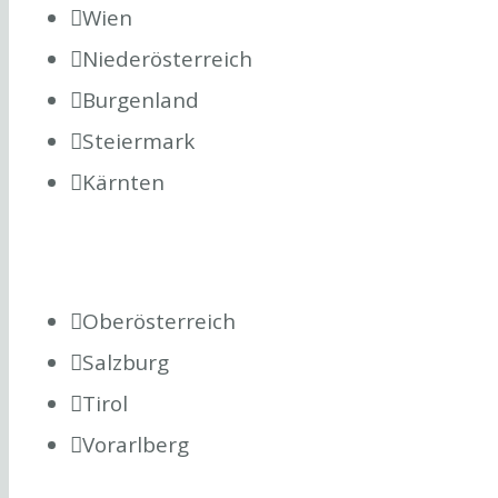
Wien
Niederösterreich
Burgenland
Steiermark
Kärnten
Oberösterreich
Salzburg
Tirol
Vorarlberg