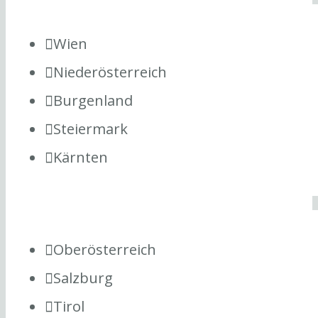
Wien
Niederösterreich
Burgenland
Steiermark
Kärnten
Oberösterreich
Salzburg
Tirol