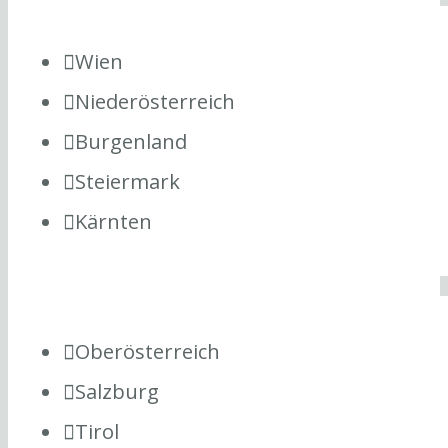
Wien
Niederösterreich
Burgenland
Steiermark
Kärnten
Oberösterreich
Salzburg
Tirol