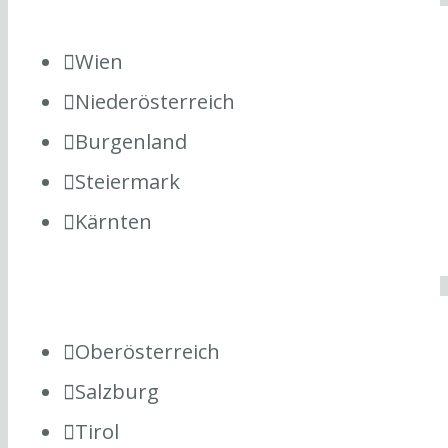
Wien
Niederösterreich
Burgenland
Steiermark
Kärnten
Oberösterreich
Salzburg
Tirol