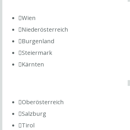
Wien
Niederösterreich
Burgenland
Steiermark
Kärnten
Oberösterreich
Salzburg
Tirol