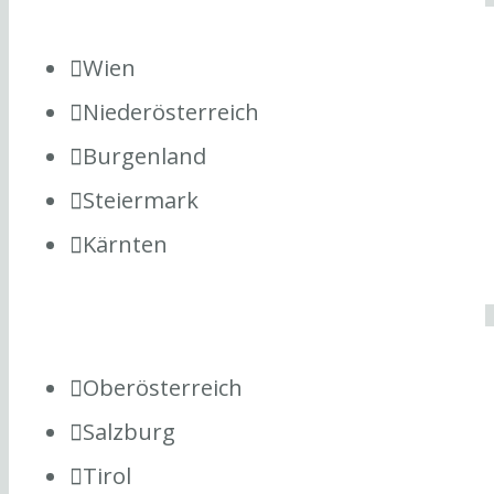
Wien
Niederösterreich
Burgenland
Steiermark
Kärnten
Oberösterreich
Salzburg
Tirol