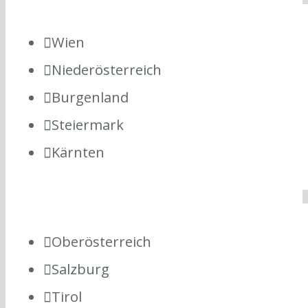
Wien
Niederösterreich
Burgenland
Steiermark
Kärnten
Oberösterreich
Salzburg
Tirol