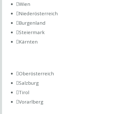
Wien
Niederösterreich
Burgenland
Steiermark
Kärnten
Oberösterreich
Salzburg
Tirol
Vorarlberg