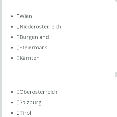
Wien
Niederösterreich
Burgenland
Steiermark
Kärnten
Oberösterreich
Salzburg
Tirol