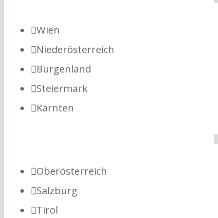
Wien
Niederösterreich
Burgenland
Steiermark
Kärnten
Oberösterreich
Salzburg
Tirol