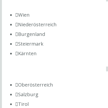
Wien
Niederösterreich
Burgenland
Steiermark
Kärnten
Oberösterreich
Salzburg
Tirol