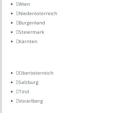
Wien
Niederösterreich
Burgenland
Steiermark
Kärnten
Oberösterreich
Salzburg
Tirol
Vorarlberg