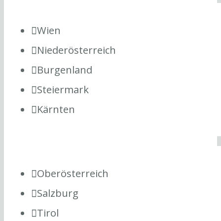
Wien
Niederösterreich
Burgenland
Steiermark
Kärnten
Oberösterreich
Salzburg
Tirol