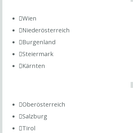
Wien
Niederösterreich
Burgenland
Steiermark
Kärnten
Oberösterreich
Salzburg
Tirol