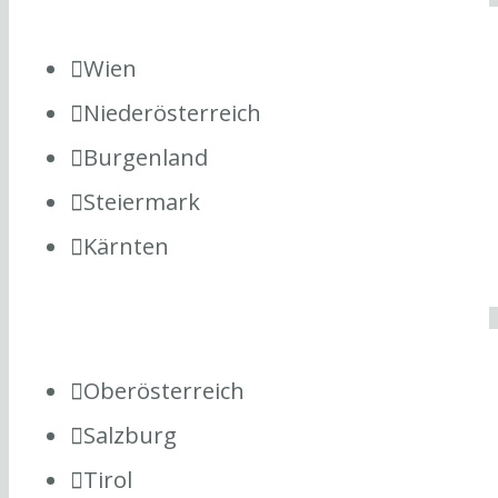
Wien
Niederösterreich
Burgenland
Steiermark
Kärnten
Oberösterreich
Salzburg
Tirol