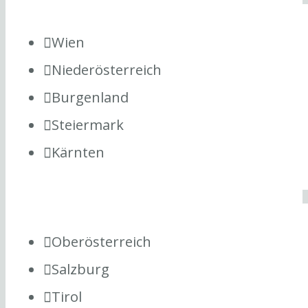
Wien
Niederösterreich
Burgenland
Steiermark
Kärnten
Oberösterreich
Salzburg
Tirol